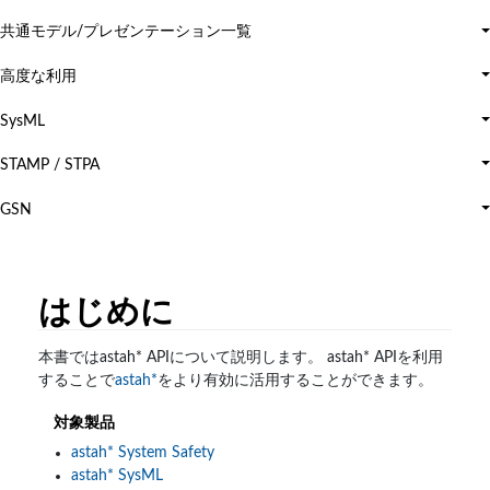
共通モデル/プレゼンテーション一覧
高度な利用
SysML
S
STAMP / STPA
S
GSN
G
はじめに
本書ではastah* APIについて説明します。 astah* APIを利用
することで
astah*
をより有効に活用することができます。
対象製品
astah* System Safety
astah* SysML